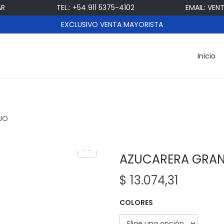
TEL.: +54 911 5375-4102
EMAIL: VENT
EXCLUSIVO VENTA MAYORISTA
Inicio
JO
AZUCARERA GRAN
$
13.074,31
COLORES