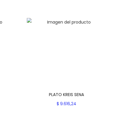
PLATO KREIS SENA
$
9.616,24
es
Seleccionar opciones
E
Add to Wishlist
s