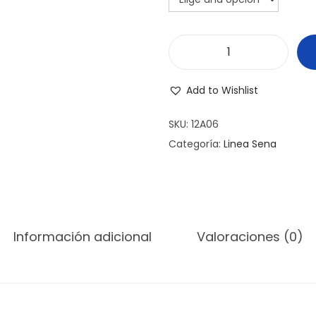
A
Z
Add to Wishlist
U
C
SKU:
12A06
A
Categoría:
Linea Sena
R
E
R
A
Información adicional
Valoraciones (0)
G
R
A
N