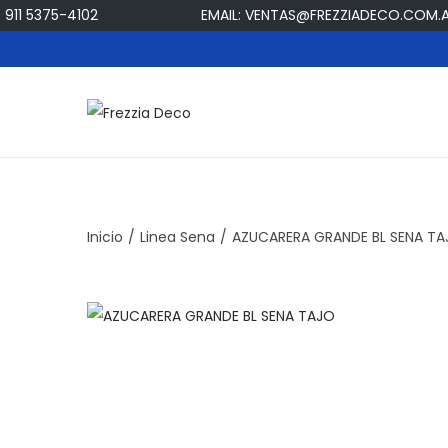
911 5375-4102
EMAIL: VENTAS@FREZZIADECO.COM.AR
S
S
a
a
l
l
t
t
a
a
Inicio
/
Linea Sena
/
AZUCARERA GRANDE BL SENA TA
r
r
a
a
l
l
a
c
n
o
a
n
v
t