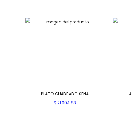
PLATO CUADRADO SENA
$
21.004,88
Seleccionar opciones
E
Add to Wishlist
s