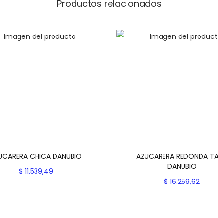
D
Productos relacionados
A
N
U
B
I
O
c
a
n
t
i
UCARERA CHICA DANUBIO
AZUCARERA REDONDA T
d
DANUBIO
$
11.539,49
a
$
16.259,62
Seleccionar opciones
d
Seleccionar opcion
E
Add to Wishlist
E
s
Add to Wishlist