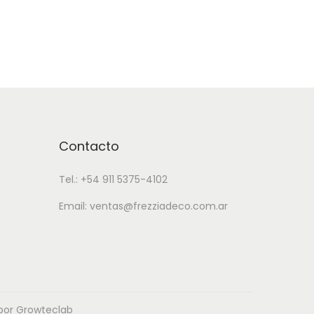
t
e
p
r
o
d
u
Contacto
c
Tel.: +54 911 5375-4102
t
o
Email: ventas@frezziadeco.com.ar
t
i
e
n
 por Growteclab
e