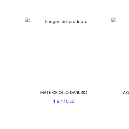
MATE CRIOLLO DANUBIO
AZ
$
9.440,26
Seleccionar opciones
E
Add to Wishlist
s