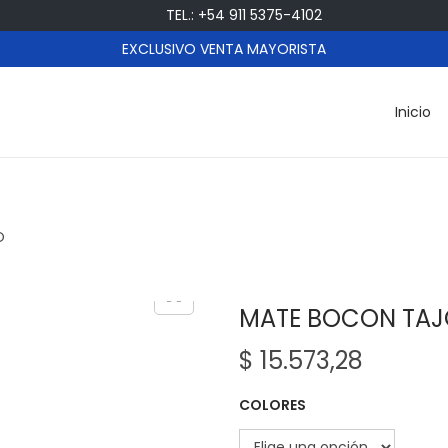
TEL.: +54 911 5375-4102
EXCLUSIVO VENTA MAYORISTA
Inicio
O
MATE BOCON TAJ
$
15.573,28
COLORES