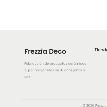
t
e
p
r
o
d
u
Frezzia Deco
Tiend
c
t
Fabricación de productos cerámicos
o
al por mayor. Más de 10 años junto a
vos.
t
i
e
n
© 2026 Frezzia
e