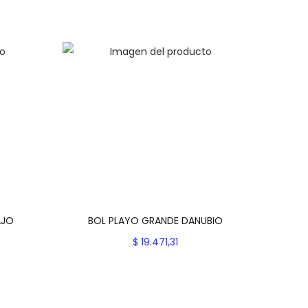
AJO
BOL PLAYO GRANDE DANUBIO
$
19.471,31
Seleccionar opciones
es
E
Add to Wishlist
s