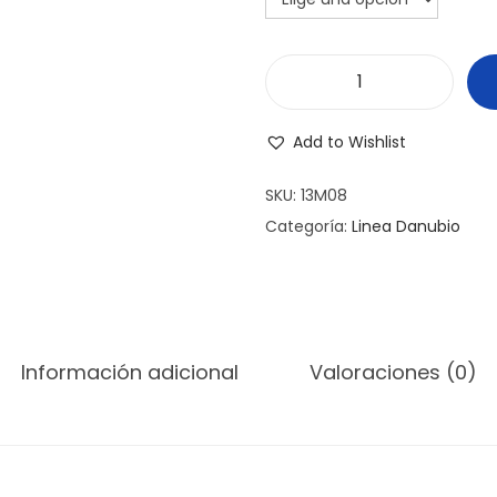
M
A
Add to Wishlist
T
E
SKU:
13M08
B
Categoría:
Linea Danubio
O
C
O
N
Información adicional
Valoraciones (0)
T
A
J
O