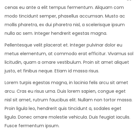
cenas eu ante a elit tempus fermentum. Aliquam com
modo tincidunt semper, phasellus accumsan. Musto ac
mollis pharetra, ex dui pharetra nisl, a scelerisque ipsum
nulla ac sem. Integer hendrerit egestas magna.
Pellentesque velit placerat et. Integer pulvinar dolor eu
metus elementum, at commodo erat efficitur. Vivamus sol
licitudin, quam a ornare vestibulum. Proin sit amet aliquet
justo, et finibus neque. Etiam id massa risus.
Lorem turpis egestas magna, in lacinia felis arcu sit amet
arcu. Cras eu risus urna. Duis lorem sapien, congue eget
nisl sit amet, rutrum faucibus elit. Nullam non tortor massa.
Proin ligula leo, hendrerit quis tincidunt a, sodales eget
ligula. Donec ornare molestie vehicula. Duis feugiat iaculis.
Fusce fermentum ipsum.
E
S