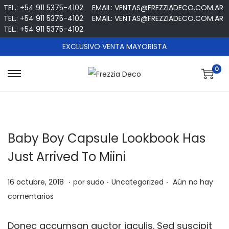
TEL.: +54 911 5375-4102
EMAIL: VENTAS@FREZZIADECO.COM.AR
TEL.: +54 911 5375-4102
EMAIL: VENTAS@FREZZIADECO.COM.AR
TEL.: +54 911 5375-4102
EXCLUSIVO VENTA MAYORISTA
0
S
S
a
a
l
l
t
t
Baby Boy Capsule Lookbook Has
a
a
r
r
Just Arrived To Miini
a
a
.
.
.
l
l
P
2
P
16 octubre, 2018
por
sudo
Uncategorized
Aún no hay
a
c
u
4
u
comentarios
n
o
b
m
b
a
n
l
a
l
Donec accumsan auctor iaculis. Sed suscipit