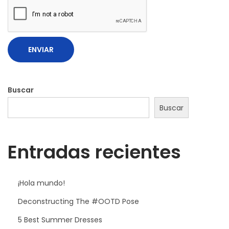
i
n
g
S
u
m
Buscar
m
Buscar
e
r
Entradas recientes
¡Hola mundo!
Deconstructing The #OOTD Pose
5 Best Summer Dresses