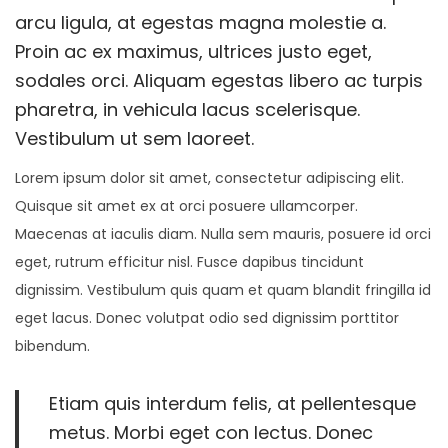
v
t
i
y
i
arcu ligula, at egestas magna molestie a.
e
e
c
o
c
Proin ac ex maximus, ultrices justo eget,
g
n
a
,
a
sodales orci. Aliquam egestas libero ac turpis
a
i
d
2
d
pharetra, in vehicula lacus scelerisque.
c
d
o
0
o
Vestibulum ut sem laoreet.
i
o
e
2
e
Lorem ipsum dolor sit amet, consectetur adipiscing elit.
ó
l
6
n
Quisque sit amet ex at orci posuere ullamcorper.
n
Maecenas at iaculis diam. Nulla sem mauris, posuere id orci
eget, rutrum efficitur nisl. Fusce dapibus tincidunt
dignissim. Vestibulum quis quam et quam blandit fringilla id
eget lacus. Donec volutpat odio sed dignissim porttitor
bibendum.
Etiam quis interdum felis, at pellentesque
metus. Morbi eget con lectus. Donec