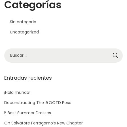
Categorías
Sin categoría
Uncategorized
B
ú
s
q
Entradas recientes
u
e
¡Hola mundo!
d
Deconstructing The #OOTD Pose
a
5 Best Summer Dresses
p
On Salvatore Ferragamo’s New Chapter
a