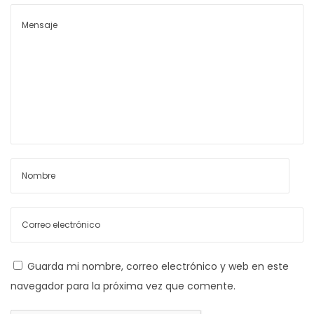
d
e
B
e
e
a
n
R
t
e
s
r
a
a
d
d
y
a
F
:
o
r
T
h
e
Guarda mi nombre, correo electrónico y web en este
C
navegador para la próxima vez que comente.
o
m