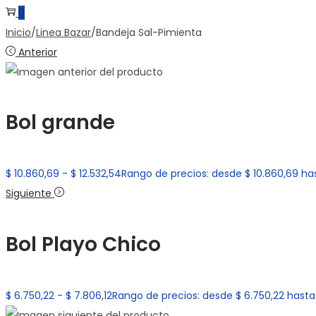
0
Inicio
/
Linea Bazar
/
Bandeja Sal-Pimienta
Anterior
Bol grande
$
10.860,69
-
$
12.532,54
Rango de precios: desde $ 10.860,69 has
Siguiente
Bol Playo Chico
$
6.750,22
-
$
7.806,12
Rango de precios: desde $ 6.750,22 hasta 