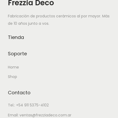
Frezzia Deco
r
r
o
o
i
i
t
t
Fabricación de productos cerámicos al por mayor. Más
a
a
i
i
de 10 años junto a vos.
n
n
e
e
t
t
n
n
Tienda
e
e
e
e
s
s
m
m
Soporte
.
.
ú
ú
L
L
l
l
Home
a
a
t
t
Shop
s
s
i
i
o
o
p
p
p
p
Contacto
l
l
c
c
e
e
Tel.: +54 911 5375-4102
i
i
s
s
o
o
v
v
Email: ventas@frezziadeco.com.ar