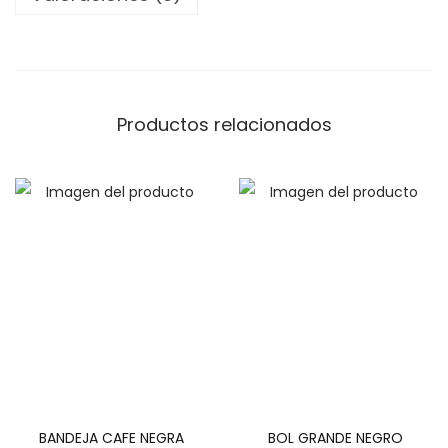
O
N
E
G
Productos relacionados
R
O
E
B
R
O
c
a
n
t
i
BANDEJA CAFE NEGRA
BOL GRANDE NEGRO
d