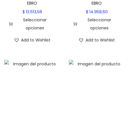
EBRO
EBRO
a
$
13.613,58
$
14.958,60
d
Seleccionar
Seleccionar
opciones
opciones
E
E
Add to Wishlist
Add to Wishlist
s
s
t
t
e
e
p
p
r
r
o
o
d
d
u
u
c
c
t
t
o
o