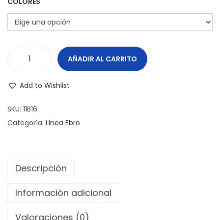
e
e
COLORES
g
n
a
i
c
d
i
o
AÑADIR AL CARRITO
B
ó
O
n
Add to Wishlist
L
P
SKU:
11B16
L
Categoría:
LInea Ebro
A
Y
O
Descripción
C
H
Información adicional
I
Valoraciones (0)
C