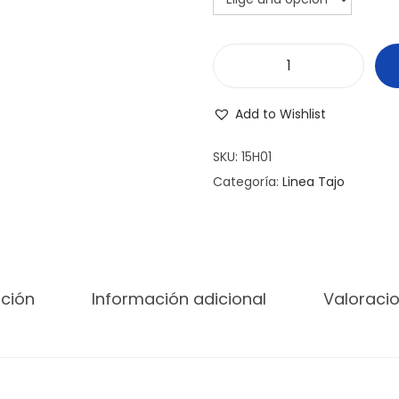
H
o
Add to Wishlist
r
n
SKU:
15H01
i
Categoría:
Linea Tajo
t
o
E
l
pción
Información adicional
Valoracio
e
c
t
r