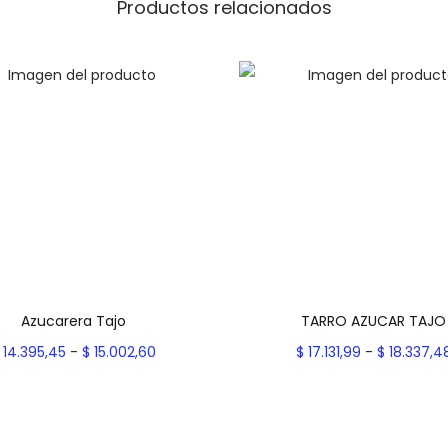
i
Productos relacionados
c
o
T
a
j
o
c
a
n
t
i
Azucarera Tajo
TARRO AZUCAR TAJO
d
R
14.395,45
-
$
15.002,60
$
17.131,99
-
$
18.337,4
a
a
Seleccionar opciones
Seleccionar opcion
d
E
n
E
Add to Wishlist
Add to Wishlist
s
g
s