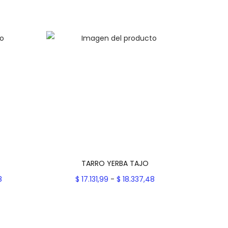
TARRO YERBA TAJO
R
R
8
$
17.131,99
-
$
18.337,48
a
a
es
Seleccionar opciones
n
E
n
Add to Wishlist
g
s
g