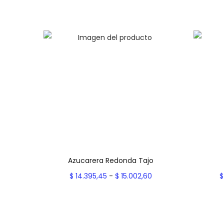
Azucarera Redonda Tajo
R
$
14.395,45
-
$
15.002,60
$
a
Seleccionar opciones
E
n
Add to Wishlist
s
g