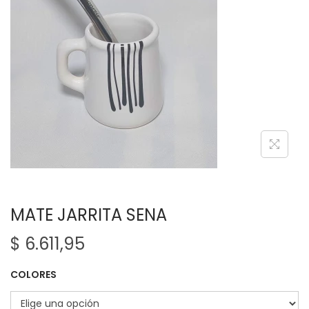
e
e
g
n
a
i
c
d
i
o
ó
n
MATE JARRITA SENA
$
6.611,95
COLORES