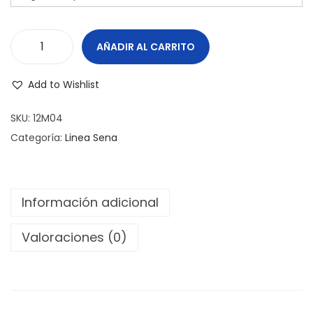
AÑADIR AL CARRITO
M
A
Add to Wishlist
T
E
SKU:
12M04
J
Categoría:
Linea Sena
A
R
R
Información adicional
I
T
Valoraciones (0)
A
S
E
N