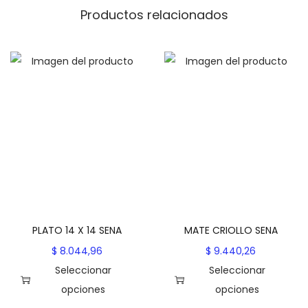
Productos relacionados
A
c
a
n
t
i
d
a
d
PLATO 14 X 14 SENA
MATE CRIOLLO SENA
$
8.044,96
$
9.440,26
Seleccionar
Seleccionar
opciones
opciones