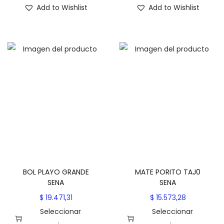
E
E
Add to Wishlist
Add to Wishlist
s
s
t
t
e
e
p
p
r
r
o
o
d
d
u
u
c
c
t
t
o
o
t
t
BOL PLAYO GRANDE
MATE PORITO TAJ0
i
i
SENA
SENA
e
e
$
19.471,31
$
15.573,28
n
n
Seleccionar
Seleccionar