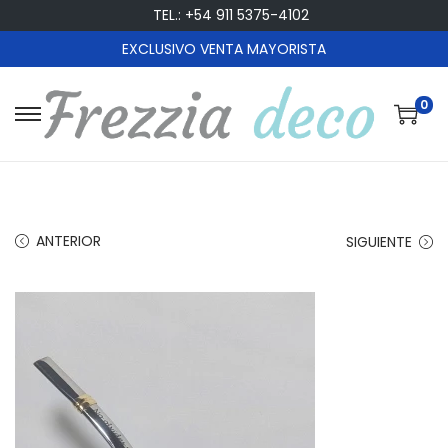
TEL.: +54 911 5375-4102
EXCLUSIVO VENTA MAYORISTA
0
S
S
a
a
l
l
t
t
a
a
ANTERIOR
SIGUIENTE
r
r
a
a
l
l
a
c
n
o
a
n
v
t