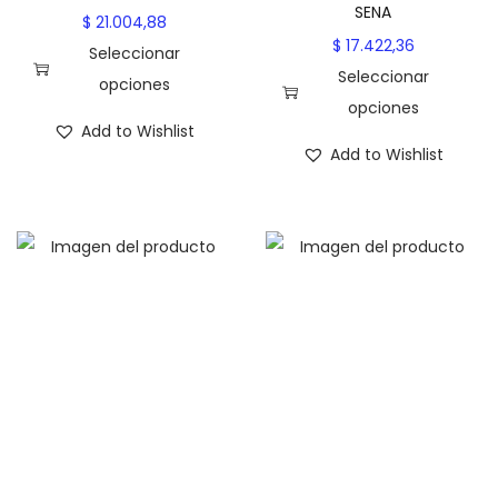
SENA
$
21.004,88
$
17.422,36
Seleccionar
Seleccionar
opciones
opciones
E
Add to Wishlist
E
s
Add to Wishlist
s
t
t
e
e
p
p
r
r
o
o
d
d
u
u
c
c
t
t
o
o
t