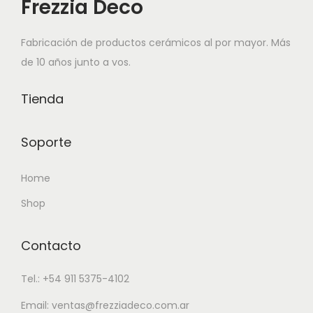
Frezzia Deco
r
o
i
t
i
t
a
i
Fabricación de productos cerámicos al por mayor. Más
a
i
n
e
de 10 años junto a vos.
n
e
t
n
t
n
e
e
Tienda
e
e
s
m
s
m
.
ú
Soporte
.
ú
L
l
L
l
a
t
Home
a
t
s
i
Shop
s
i
o
p
o
p
p
l
p
Contacto
l
c
e
c
e
i
s
Tel.: +54 911 5375-4102
i
s
o
v
o
v
Email: ventas@frezziadeco.com.ar
n
a