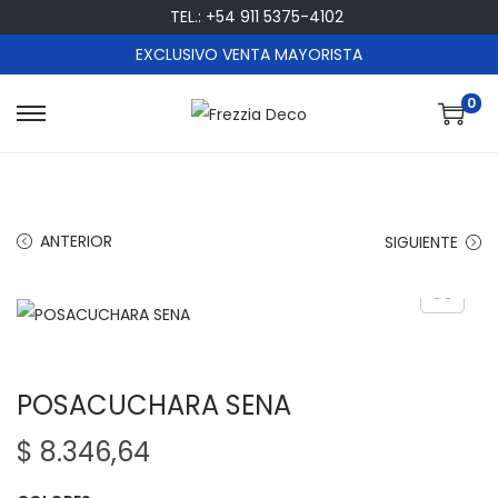
TEL.: +54 911 5375-4102
EXCLUSIVO VENTA MAYORISTA
0
S
S
a
a
l
l
t
t
ANTERIOR
SIGUIENTE
a
a
r
r
a
a
l
l
a
c
POSACUCHARA SENA
n
o
a
n
$
8.346,64
v
t