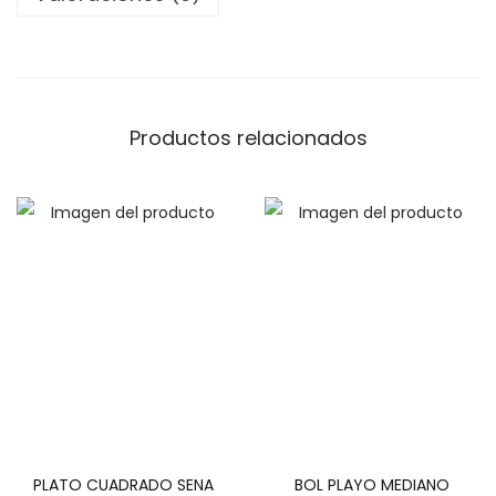
E
N
A
c
Productos relacionados
a
n
t
i
d
a
d
PLATO CUADRADO SENA
BOL PLAYO MEDIANO