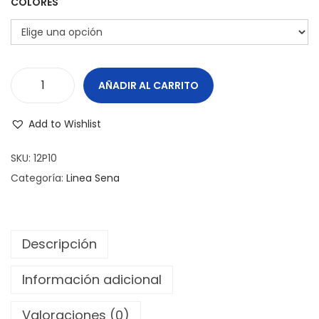
e
e
COLORES
g
n
a
i
c
d
i
o
AÑADIR AL CARRITO
P
ó
O
n
Add to Wishlist
S
A
SKU:
12P10
C
Categoría:
Linea Sena
U
C
H
Descripción
A
R
Información adicional
A
Valoraciones (0)
S