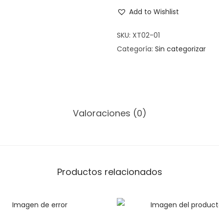
A
Add to Wishlist
P
A
SKU:
XT02-01
C
Categoría:
Sin categorizar
E
R
A
M
Valoraciones (0)
I
C
A
M
E
Productos relacionados
D
I
A