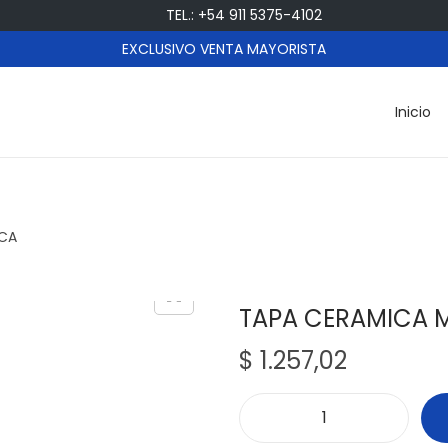
TEL.: +54 911 5375-4102
EXCLUSIVO VENTA MAYORISTA
Inicio
BCA
TAPA CERAMICA 
$
1.257,02
T