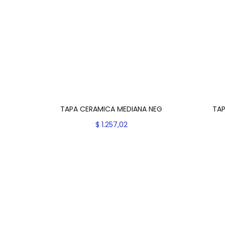
TAPA CERAMICA MEDIANA NEG
TAP
$
1.257,02
Añadir al carrito
Add to Wishlist