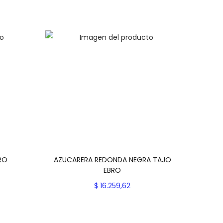
RO
AZUCARERA REDONDA NEGRA TAJO
EBRO
$
16.259,62
es
Seleccionar opciones
E
Add to Wishlist