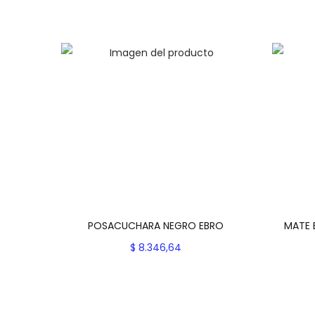
POSACUCHARA NEGRO EBRO
MATE 
$
8.346,64
Seleccionar opciones
E
Add to Wishlist
s