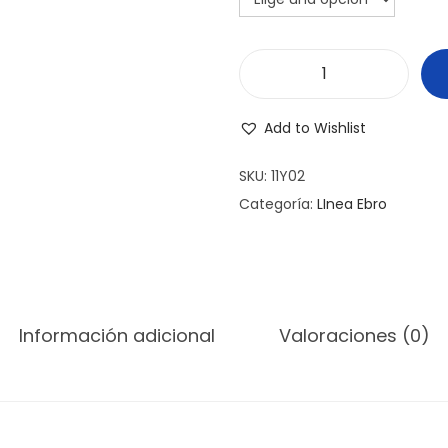
Y
E
Add to Wishlist
R
B
SKU:
11Y02
E
Categoría:
LInea Ebro
R
A
R
E
Información adicional
Valoraciones (0)
D
O
N
D