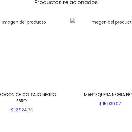
A
Productos relacionados
N
E
G
R
A
T
A
J
O
E
B
BOCON CHICO TAJO NEGRO
MANTEQUERA NEGRA EB
R
EBRO
$
15.939,07
O
$
12.924,73
Seleccionar opcion
c
Seleccionar opciones
E
a
Add to Wishlist
E
s
Add to Wishlist