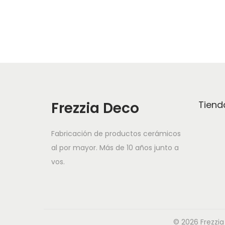
t
e
p
r
o
d
u
Frezzia Deco
Tiend
c
t
Fabricación de productos cerámicos
o
al por mayor. Más de 10 años junto a
vos.
t
i
e
n
© 2026 Frezzia
e