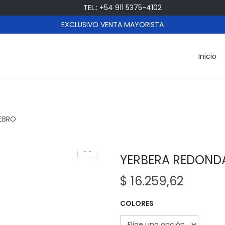
TEL.: +54 911 5375-4102
EXCLUSIVO VENTA MAYORISTA
Inicio
EBRO
YERBERA REDOND
$
16.259,62
COLORES