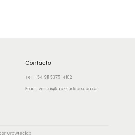
s
t
e
p
r
o
d
Contacto
u
c
Tel.: +54 911 5375-4102
t
Email: ventas@frezziadeco.com.ar
o
t
i
e
n
 por Growteclab