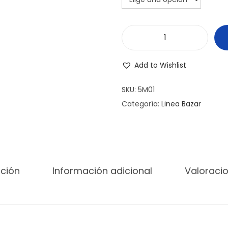
M
a
Add to Wishlist
n
t
SKU:
5M01
e
Categoría:
Linea Bazar
q
u
e
r
pción
Información adicional
Valoracio
a
c
a
n