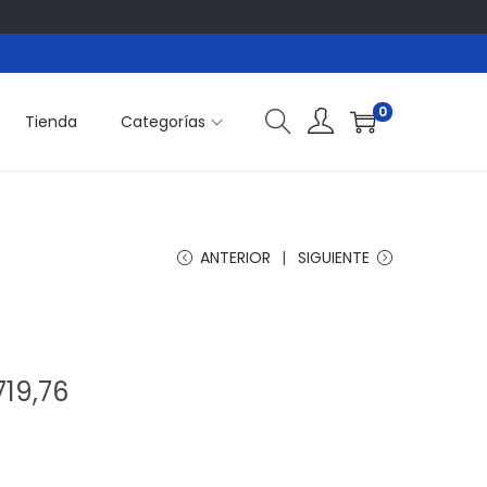
0
Tienda
Categorías
ANTERIOR
SIGUIENTE
R
719,76
a
n
g