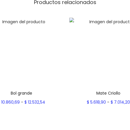
t
Productos relacionados
i
d
a
d
Bol grande
Mate Criollo
R
10.860,69
-
$
12.532,54
$
5.618,90
-
$
7.014,2
a
Seleccionar opciones
Seleccionar opcion
E
n
E
Add to Wishlist
Add to Wishlist
s
g
s