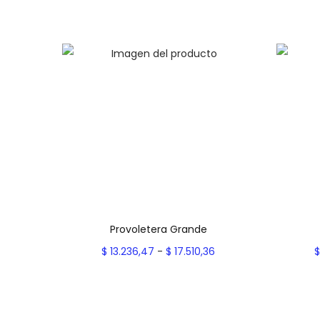
Provoletera Grande
R
$
13.236,47
-
$
17.510,36
$
a
Seleccionar opciones
E
n
Add to Wishlist
s
g