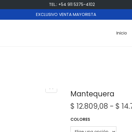
TEL.: +54 911 5375-4102
EXCLUSIVO VENTA MAYORISTA
Inicio
Mantequera
$
12.809,08
-
$
14.
COLORES