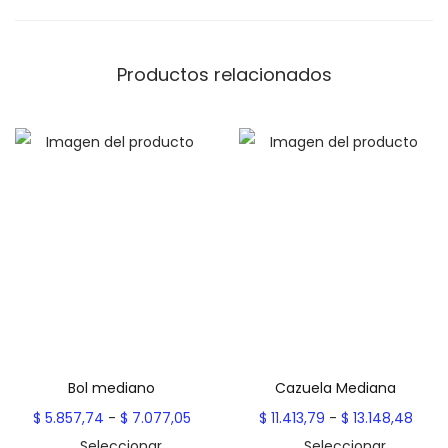
d
a
e
n
$
Productos relacionados
t
i
5
d
.
a
6
d
1
8
,
9
0
h
a
Bol mediano
Cazuela Mediana
s
R
R
$
5.857,74
-
$
7.077,05
$
11.413,79
-
$
13.148,48
t
a
a
Seleccionar
Seleccionar