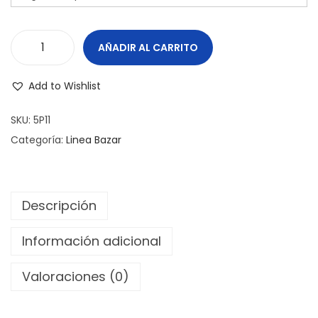
o
d
e
AÑADIR AL CARRITO
P
p
r
Add to Wishlist
r
o
e
v
SKU:
5P11
c
o
Categoría:
Linea Bazar
i
l
o
e
s
t
Descripción
:
e
d
r
Información adicional
e
a
s
Valoraciones (0)
C
d
h
e
i