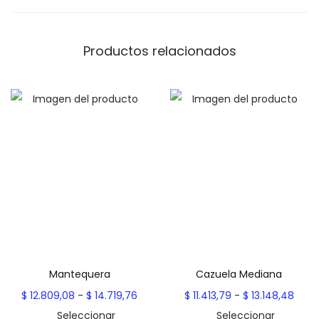
$
c
a
9
Productos relacionados
c
.
a
5
n
4
t
0
i
,
d
8
a
2
d
h
a
s
t
Mantequera
Cazuela Mediana
a
R
R
$
12.809,08
-
$
14.719,76
$
11.413,79
-
$
13.148,48
$
a
a
Seleccionar
Seleccionar