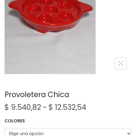
e
e
g
n
a
i
c
d
i
o
ó
n
Provoletera Chica
R
$
9.540,82
-
$
12.532,54
a
COLORES
n
g