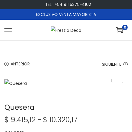
TEL.: +54 911 5375-4102
EXCLUSIVO VENTA MAYORISTA
0
S
S
a
a
l
l
t
t
ANTERIOR
SIGUIENTE
a
a
r
r
a
a
l
l
a
c
Quesera
n
o
a
n
R
$
9.415,12
-
$
10.320,17
v
t
a