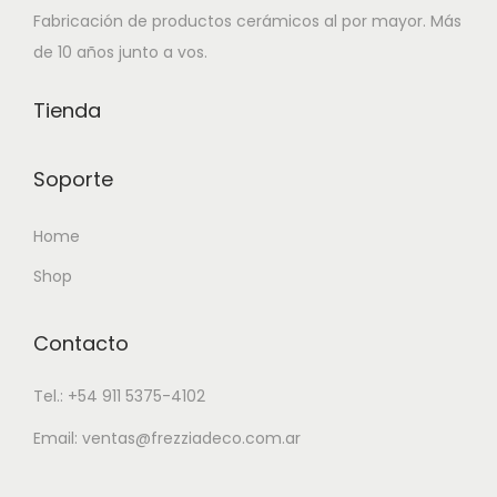
t
d
t
d
Fabricación de productos cerámicos al por mayor. Más
i
s
i
a
i
e
i
e
de 10 años junto a vos.
a
t
a
s
e
s
e
s
n
a
n
t
n
d
n
d
Tienda
t
$
t
a
e
e
e
e
e
e
$
m
$
m
$
Soporte
s
1
s
ú
ú
.
0
.
1
l
5
l
5
Home
L
.
L
3
t
.
t
.
a
3
a
.
Shop
i
8
i
6
s
2
s
1
p
5
p
1
o
0
o
4
Contacto
l
7
l
8
p
,
p
8
e
,
e
,
c
1
c
,
Tel.: +54 911 5375-4102
s
7
s
9
i
7
i
4
v
4
v
0
Email: ventas@frezziadeco.com.ar
o
o
8
a
h
a
h
n
n