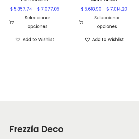
i
e
i
e
R
R
$
5.857,74
-
$
7.077,05
$
5.618,90
-
$
7.014,20
e
s
e
s
a
a
Seleccionar
Seleccionar
n
d
n
d
n
n
opciones
opciones
e
e
e
e
E
g
E
g
Add to Wishlist
Add to Wishlist
m
$
m
$
s
o
s
o
ú
ú
t
d
t
d
l
9
l
1
e
e
e
e
t
.
t
1
p
p
p
p
i
4
i
.
r
r
r
r
p
1
p
4
o
e
o
e
l
5
l
1
d
c
d
c
e
,
e
3
u
i
u
i
s
1
s
,
c
o
c
o
v
2
v
7
t
s
t
s
Frezzia Deco
a
h
a
9
o
:
o
:
r
a
r
h