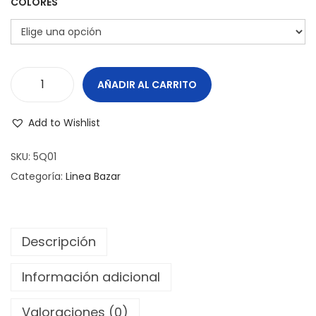
e
e
COLORES
n
g
n
g
a
i
o
c
d
d
i
o
e
AÑADIR AL CARRITO
Q
ó
p
u
n
Add to Wishlist
r
e
e
s
SKU:
5Q01
c
e
Categoría:
Linea Bazar
i
r
o
a
s
c
Descripción
:
a
d
n
Información adicional
e
t
s
Valoraciones (0)
i