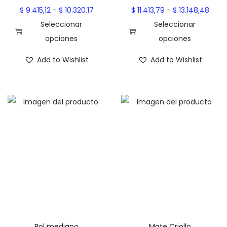
a
R
R
$
9.415,12
-
$
10.320,17
$
11.413,79
-
$
13.148,48
$
a
a
Seleccionar
Seleccionar
n
n
opciones
opciones
1
E
g
E
g
Add to Wishlist
Add to Wishlist
0
s
o
s
o
.
t
d
t
d
3
e
e
e
e
2
p
p
p
p
0
r
r
r
r
,
o
e
o
e
1
d
c
d
c
7
u
i
u
i
c
o
c
o
t
s
t
s
o
:
o
:
t
d
t
d
Bol mediano
Mate Criollo