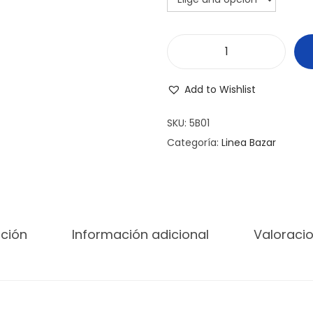
B
a
Add to Wishlist
n
d
SKU:
5B01
e
Categoría:
Linea Bazar
j
a
C
a
pción
Información adicional
Valoracio
f
e
c
a