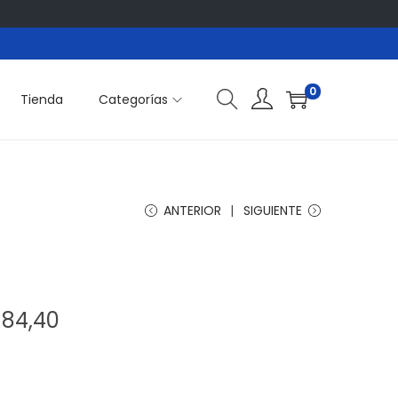
0
Tienda
Categorías
ANTERIOR
SIGUIENTE
R
984,40
a
n
g