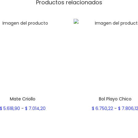
n
Productos relacionados
t
i
d
a
d
Mate Criollo
Bol Playo Chico
R
$
5.618,90
-
$
7.014,20
$
6.750,22
-
$
7.806,1
a
Seleccionar opciones
Seleccionar opcion
E
n
E
Add to Wishlist
Add to Wishlist
s
g
s