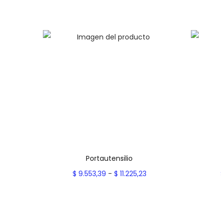
Portautensilio
R
$
9.553,39
-
$
11.225,23
a
Seleccionar opciones
E
n
Add to Wishlist
s
g