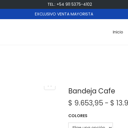
TEL.: +54 911 5375-4102
EXCLUSIVO VENTA MAYORISTA
Inicio
Bandeja Cafe
$
9.653,95
-
$
13.
COLORES