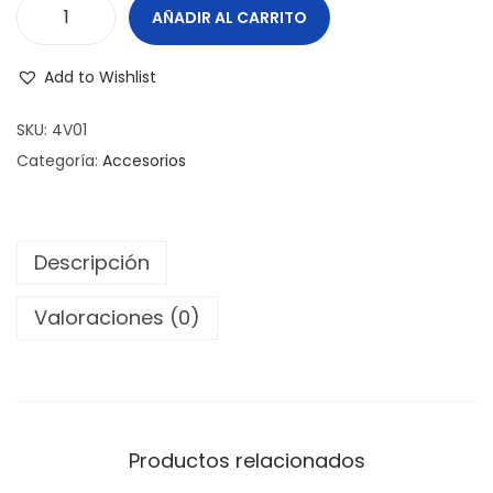
e
e
AÑADIR AL CARRITO
V
g
n
a
a
i
Add to Wishlist
r
c
d
i
i
o
SKU:
4V01
l
ó
Categoría:
Accesorios
l
n
a
s
Descripción
d
e
Valoraciones (0)
R
a
t
a
Productos relacionados
n