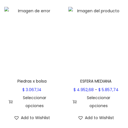
c
a
n
t
i
d
a
d
Piedras x bolsa
ESFERA MEDIANA
R
$
3.067,14
$
4.952,68
-
$
5.857,74
a
Seleccionar
Seleccionar
n
opciones
opciones
E
E
g
Add to Wishlist
Add to Wishlist
s
s
o