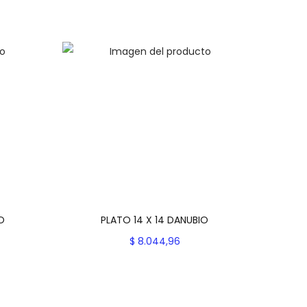
O
PLATO 14 X 14 DANUBIO
$
8.044,96
es
Seleccionar opciones
E
Add to Wishlist
s