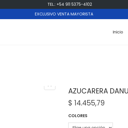
TEL.: +54 911 5375-4102
EXCLUSIVO VENTA MAYORISTA
Inicio
AZUCARERA DANU
$
14.455,79
COLORES