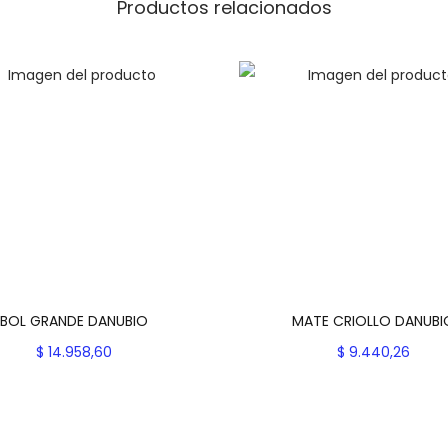
B
Productos relacionados
I
O
c
a
n
t
i
d
a
d
BOL GRANDE DANUBIO
MATE CRIOLLO DANUBI
$
14.958,60
$
9.440,26
Seleccionar opciones
Seleccionar opcion
E
E
Add to Wishlist
Add to Wishlist
s
s