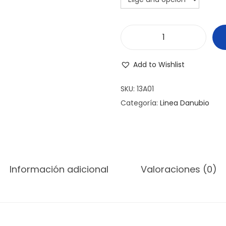
A
Z
Add to Wishlist
U
C
SKU:
13A01
A
Categoría:
Linea Danubio
R
E
R
A
Información adicional
Valoraciones (0)
D
A
N
U