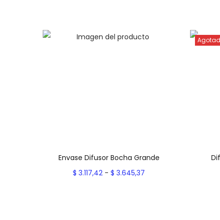
Agota
Envase Difusor Bocha Grande
Di
R
$
3.117,42
-
$
3.645,37
a
Seleccionar opciones
E
n
Add to Wishlist
s
g