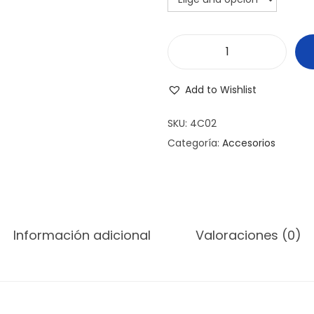
C
L
Add to Wishlist
O
T
SKU:
4C02
T
Categoría:
Accesorios
Y
R
E
D
Información adicional
Valoraciones (0)
O
N
D
O