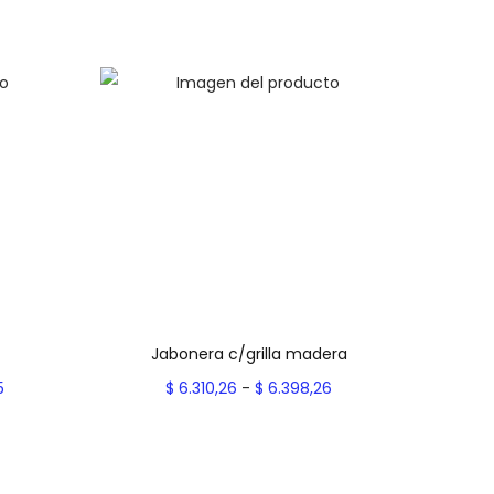
Jabonera c/grilla madera
R
R
5
$
6.310,26
-
$
6.398,26
a
a
es
Seleccionar opciones
n
E
n
Add to Wishlist
g
s
g