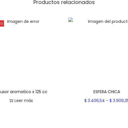
c
Productos relacionados
a
n
do
t
i
d
a
d
fusor aromatico x 125 cc
ESFERA CHICA
Leer más
$
3.406,54
-
$
3.909,3
Seleccionar opcion
Add to Wishlist
E
Add to Wishlist
s