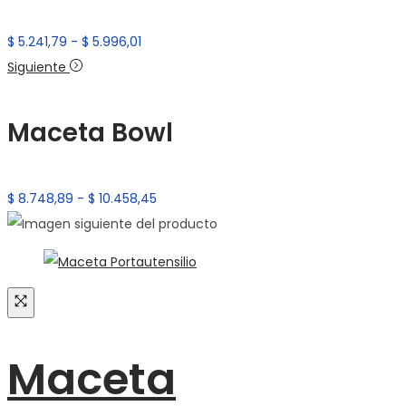
Rango
$
5.241,79
-
$
5.996,01
de
Siguiente
precios:
desde
Maceta Bowl
$ 5.241,79
hasta
$ 5.996,01
Rango
$
8.748,89
-
$
10.458,45
de
precios:
desde
$ 8.748,89
hasta
$ 10.458,45
Maceta