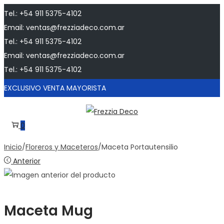
Tel.: +54 911 5375-4102
Email: ventas@frezziadeco.com.ar
Tel.: +54 911 5375-4102
Email: ventas@frezziadeco.com.ar
Tel.: +54 911 5375-4102
EXCLUSIVO VENTA MAYORISTA
Saltar
Saltar
a
al
0
la
contenido
Inicio
/
Floreros y Maceteros
/
Maceta Portautensilio
navegación
Anterior
Maceta Mug