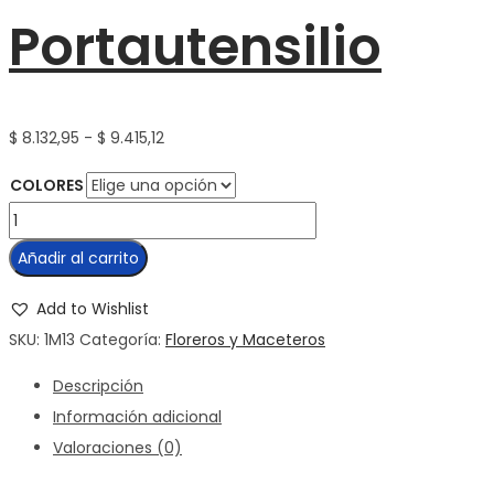
Portautensilio
Rango
$
8.132,95
-
$
9.415,12
de
COLORES
precios:
Maceta
desde
Portautensilio
Añadir al carrito
$ 8.132,95
cantidad
hasta
Add to Wishlist
$ 9.415,12
SKU:
1M13
Categoría:
Floreros y Maceteros
Descripción
Información adicional
Valoraciones (0)