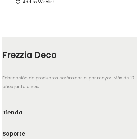
Add to Wishlist
precios:
tiene
producto
desde
múltiples
$ 9.364,83
variantes.
hasta
Las
$ 11.288,08
opciones
se
Frezzia Deco
pueden
elegir
en
Fabricación de productos cerámicos al por mayor. Más de 10
la
años junto a vos.
página
de
producto
Tienda
Soporte