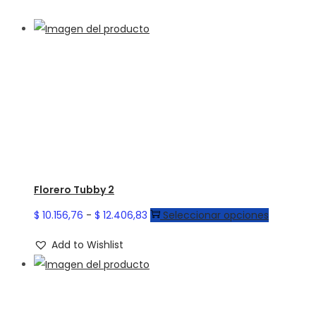
Florero Tubby 2
Rango
Este
$
10.156,76
-
$
12.406,83
Seleccionar opciones
de
producto
Add to Wishlist
precios:
tiene
desde
múltiples
$ 10.156,76
variantes.
hasta
Las