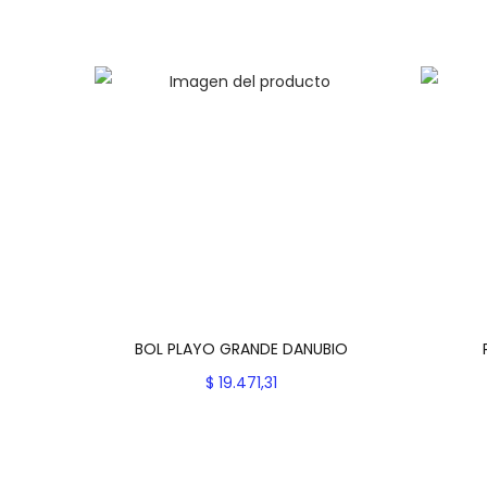
BOL PLAYO GRANDE DANUBIO
$
19.471,31
Seleccionar opciones
E
Add to Wishlist
s