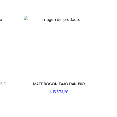
UBIO
MATE BOCON TAJO DANUBIO
$
15.573,28
es
Seleccionar opciones
E
Add to Wishlist
s