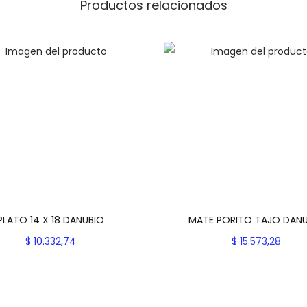
B
Productos relacionados
I
O
c
a
n
t
i
d
a
d
PLATO 14 X 18 DANUBIO
MATE PORITO TAJO DAN
$
10.332,74
$
15.573,28
Seleccionar opciones
Seleccionar opcion
E
E
Add to Wishlist
Add to Wishlist
s
s