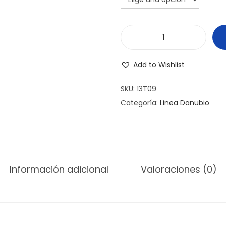
T
A
Add to Wishlist
Z
A
SKU:
13T09
K
Categoría:
Linea Danubio
O
N
I
X
Información adicional
Valoraciones (0)
D
A
N
U