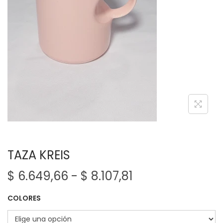
e
e
g
n
a
i
c
d
i
o
ó
n
TAZA KREIS
R
$
6.649,66
-
$
8.107,81
a
COLORES
n
g