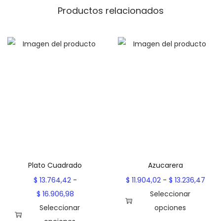
$
Productos relacionados
d
a
6
d
.
6
4
9
,
6
6
h
a
Plato Cuadrado
Azucarera
s
R
$
13.764,42
-
$
11.904,02
-
$
13.236,47
t
R
a
$
16.906,98
Seleccionar
a
a
n
Seleccionar
opciones
$