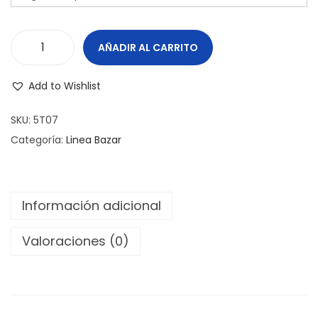
o
d
e
AÑADIR AL CARRITO
T
p
A
Add to Wishlist
r
Z
e
A
SKU:
5T07
c
K
Categoría:
Linea Bazar
i
R
o
E
s
I
Información adicional
:
S
d
c
Valoraciones (0)
e
a
s
n
d
t
e
i