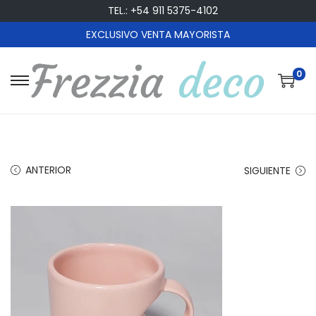
TEL.: +54 911 5375-4102
EXCLUSIVO VENTA MAYORISTA
0
S
S
a
a
l
l
t
t
a
a
ANTERIOR
SIGUIENTE
r
r
a
a
l
l
a
c
n
o
a
n
v
t